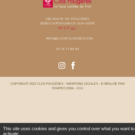
265 ROUTE DE FOUGÈRES
26300 CHÂTEAUNEUF-SUR-ISÈRE
ON EST
ICI
!
INFO@CLOSFOUGERES.COM
04 75 71 80 94
COPYRIGHT 2021 CLOS FOUGÈRES -
MENTIONS LÉGALES
- ©
RÉALISÉ PAR
STARTEO
2026 -
CGV
This site uses cookies and gives you control over what you want to
activate