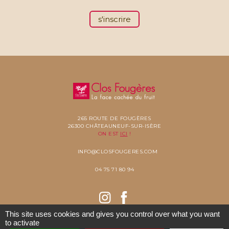
s'inscrire
265 ROUTE DE FOUGÈRES
26300 CHÂTEAUNEUF-SUR-ISÈRE
ON EST
ICI
!
INFO@CLOSFOUGERES.COM
04 75 71 80 94
This site uses cookies and gives you control over what you want
to activate
COPYRIGHT 2021 CLOS FOUGÈRES -
MENTIONS LÉGALES
- ©
RÉALISÉ PAR