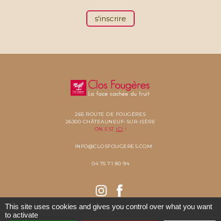
s'inscrire
265 ROUTE DE FOUGÈRES
26300 CHÂTEAUNEUF-SUR-ISÈRE
ON EST
ICI
!
INFO@CLOSFOUGERES.COM
04 75 71 80 94
This site uses cookies and gives you control over what you want
to activate
COPYRIGHT 2021 CLOS FOUGÈRES -
MENTIONS LÉGALES
- ©
RÉALISÉ PAR