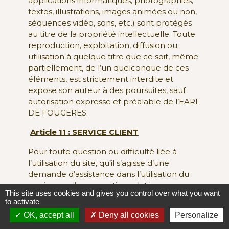
applications informatiques, photographies,
textes, illustrations, images animées ou non,
séquences vidéo, sons, etc.) sont protégés
au titre de la propriété intellectuelle. Toute
reproduction, exploitation, diffusion ou
utilisation à quelque titre que ce soit, même
partiellement, de l’un quelconque de ces
éléments, est strictement interdite et
expose son auteur à des poursuites, sauf
autorisation expresse et préalable de l’EARL
DE FOUGERES.
Article 11 : SERVICE CLIENT
Pour toute question ou difficulté liée à
l’utilisation du site, qu’il s’agisse d’une
demande d’assistance dans l’utilisation du
service ou d’une question relative aux
This site uses cookies and gives you control over what you want
commandes, le client peut adresser ses
to activate
réclamations à l’adresse suivante :
OK, accept all
Deny all cookies
Personalize
info@closfougeres.com