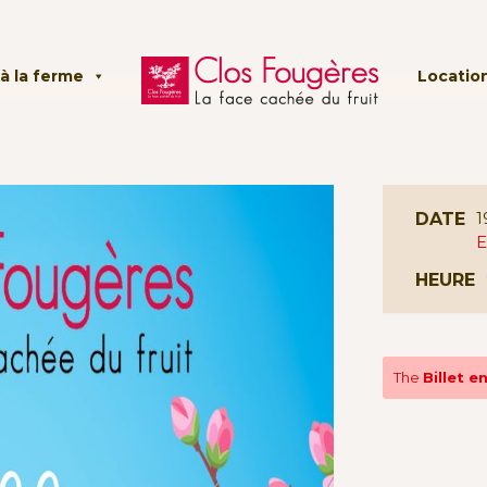
à la ferme
Location
1
DATE
E
HEURE
The
Billet 