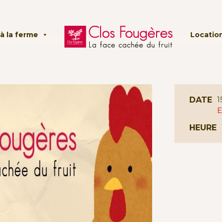
à la ferme
Location
1
DATE
E
HEURE