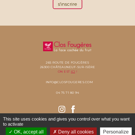
s'inscrire
265 ROUTE DE FOUGÈRES
26300 CHÂTEAUNEUF-SUR-ISÈRE
ON EST
ICI
!
INFO@CLOSFOUGERES.COM
04 75 71 80 94
This site uses cookies and gives you control over what you want
to activate
COPYRIGHT 2021 CLOS FOUGÈRES -
MENTIONS LÉGALES
- ©
RÉALISÉ PAR
OK, accept all
Deny all cookies
Personalize
STARTEO
2026 -
CGV