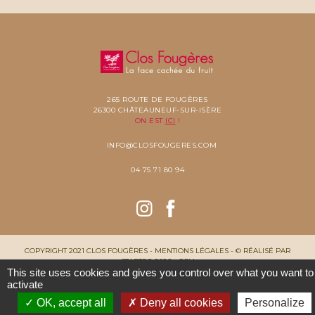
265 ROUTE DE FOUGÈRES
26300 CHÂTEAUNEUF-SUR-ISÈRE
ON EST
ICI
!
INFO@CLOSFOUGERES.COM
04 75 71 80 94
COPYRIGHT 2021 CLOS FOUGÈRES -
MENTIONS LÉGALES
- ©
RÉALISÉ PAR
STARTEO
2026 -
CGV
This site uses cookies and gives you control over what you want to
activate
OK, accept all
Deny all cookies
Personalize