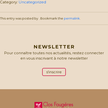
des
Category:
Uncategorized
“petites-
bêtes”:
Enfants
This entry was posted by
. Bookmark the
permalink
.
quantity
NEWSLETTER
Pour connaître toutes nos actualités, restez connecter
en vous inscrivant à notre newsletter
s'inscrire