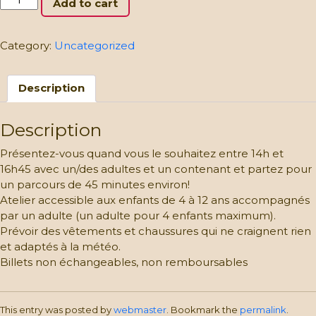
Add to cart
aux
oeufs
de
Category:
Uncategorized
Pâques
à
Description
travers
champs
APRES-
Description
MIDI:
Enfants
Présentez-vous quand vous le souhaitez entre 14h et
de
16h45 avec un/des adultes et un contenant et partez pour
2
un parcours de 45 minutes environ!
à
Atelier accessible aux enfants de 4 à 12 ans accompagnés
12
par un adulte (un adulte pour 4 enfants maximum).
ans
Prévoir des vêtements et chaussures qui ne craignent rien
quantity
et adaptés à la météo.
Billets non échangeables, non remboursables
This entry was posted by
webmaster
. Bookmark the
permalink
.