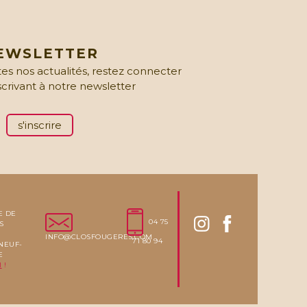
EWSLETTER
es nos actualités, restez connecter
scrivant à notre newsletter
s'inscrire
E DE
04 75
S
INFO@CLOSFOUGERES.COM
71 80 94
NEUF-
E
I
!