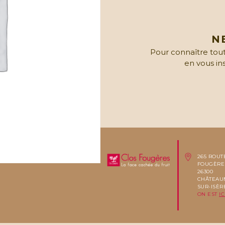
N
Pour connaître tout
en vous in
265 ROUT
FOUGÈRE
26300
CHÂTEAU
SUR-ISÈR
ON EST
IC