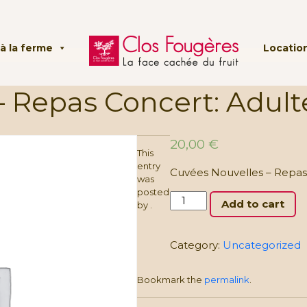
à la ferme
Location
– Repas Concert: Adult
20,00
€
This
entry
Cuvées Nouvelles – Repas
was
posted
Cuvées
Add to cart
by
.
Nouvelles
–
Repas
Category:
Uncategorized
Concert:
Adultes
Bookmark the
permalink
.
quantity