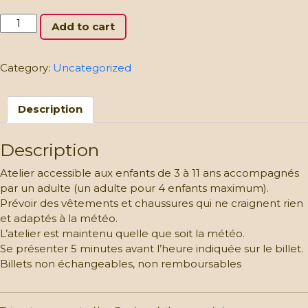
Des
Add to cart
poules
et
des
Category:
Uncategorized
oeufs
–
Description
12/04
et
19/04
Description
–
CLIQUEZ
Atelier accessible aux enfants de 3 à 11 ans accompagnés
ET
par un adulte (un adulte pour 4 enfants maximum).
CHOISISSEZ
Prévoir des vêtements et chaussures qui ne craignent rien
VOTRE
et adaptés à la météo.
DATE:
L’atelier est maintenu quelle que soit la météo.
Billet
Se présenter 5 minutes avant l’heure indiquée sur le billet.
Enfant
Billets non échangeables, non remboursables
quantity