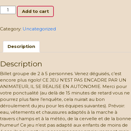
Enquête
Add to cart
à
la
ferme
Category:
Uncategorized
–
CLIQUEZ
Description
ET
CHOISISSEZ
VOTRE
Description
DATE
ET
Billet groupe de 2 à 5 personnes. Venez déguisés, c’est
HEURE:
encore plus rigolo! CE JEU N’EST PAS ENCADRE PAR UN
Equipe
ANIMATEUR, IL SE REALISE EN AUTONOMIE. Merci pour
de
votre ponctualité (au delà de 15 minutes de retard vous ne
2
pourrez plus faire l’enquête, cela nuirait au bon
à
déroulement du jeu pour les équipes suivantes). Prévoir:
5
eau, vêtements et chaussures adaptés à la marche à
enquêteurs
travers champs et à la météo, de la cervelle et de la bonne
(de
humeur! Ce jeu n’est pas adapté aux enfants de moins de
4