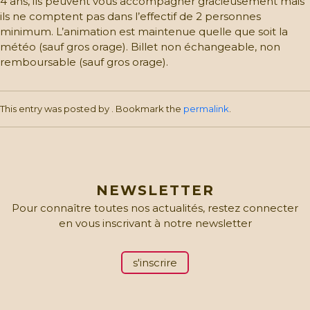
4 ans, ils peuvent vous accompagner gracieusement mais
à
ils ne comptent pas dans l’effectif de 2 personnes
99
minimum. L’animation est maintenue quelle que soit la
ans)
météo (sauf gros orage). Billet non échangeable, non
quantity
remboursable (sauf gros orage).
This entry was posted by
. Bookmark the
permalink
.
NEWSLETTER
Pour connaître toutes nos actualités, restez connecter
en vous inscrivant à notre newsletter
s'inscrire