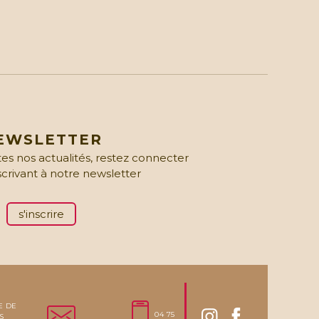
EWSLETTER
es nos actualités, restez connecter
scrivant à notre newsletter
s'inscrire
E DE
04 75
S