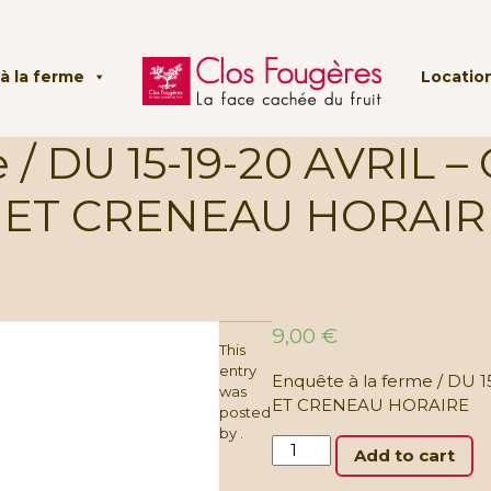
à la ferme
Location
 / DU 15-19-20 AVRIL 
 ET CRENEAU HORAIRE:
9,00
€
This
entry
Enquête à la ferme / DU 
was
ET CRENEAU HORAIRE
posted
by
.
Enquête
Add to cart
à