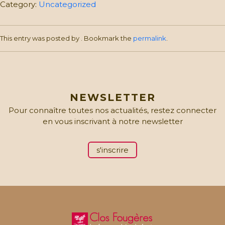
la
Category:
Uncategorized
ferme:
Adultes
(gratuit)
This entry was posted by
. Bookmark the
permalink
.
quantity
NEWSLETTER
Pour connaître toutes nos actualités, restez connecter
en vous inscrivant à notre newsletter
s'inscrire