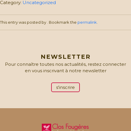
la
Category:
Uncategorized
ferme:
Enfant
de
This entry was posted by
. Bookmark the
permalink
.
6
à
11
ans
quantity
NEWSLETTER
Pour connaître toutes nos actualités, restez connecter
en vous inscrivant à notre newsletter
s'inscrire