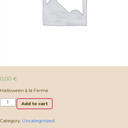
0,00
€
Halloween à la Ferme
Halloween
Add to cart
à
la
Ferme:
Category:
Uncategorized
Adultes