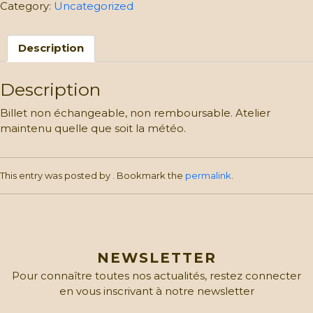
Ferme:
Category:
Uncategorized
Sorcière
et
Description
Citrouilles
–
23/10:
Description
Enfants
quantity
Billet non échangeable, non remboursable. Atelier
maintenu quelle que soit la météo.
This entry was posted by
. Bookmark the
permalink
.
NEWSLETTER
Pour connaître toutes nos actualités, restez connecter
en vous inscrivant à notre newsletter