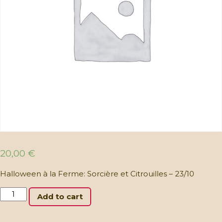
20,00
€
Halloween à la Ferme: Sorcière et Citrouilles – 23/10
Halloween
Add to cart
à
la