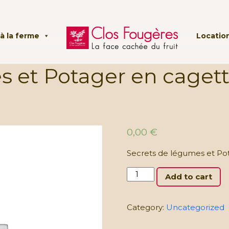
à la ferme
Location
 et Potager en cagette
0,00
€
Secrets de légumes et Po
Secrets
Add to cart
de
légumes
et
Category:
Uncategorized
Potager
en