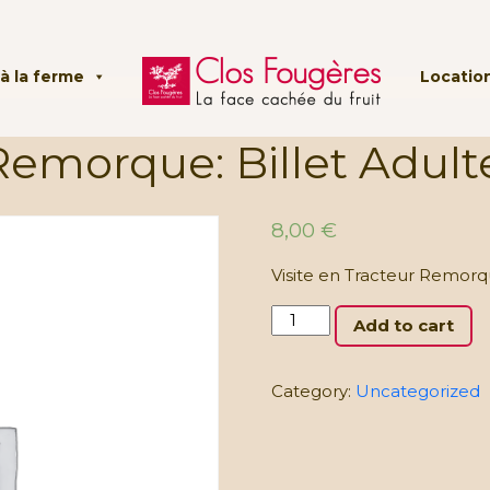
à la ferme
Location
Remorque: Billet Adulte
8,00
€
Visite en Tracteur Remor
Visite
Add to cart
en
Tracteur
Remorque:
Category:
Uncategorized
Billet
Adulte
(à
partir