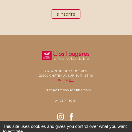
s'inscrire
265 ROUTE DE FOUGÈRES
26300 CHÂTEAUNEUF-SUR-ISÈRE
ON EST
ICI
!
INFO@CLOSFOUGERES.COM
04 75 71 80 94
This site uses cookies and gives you control over what you want
to activate