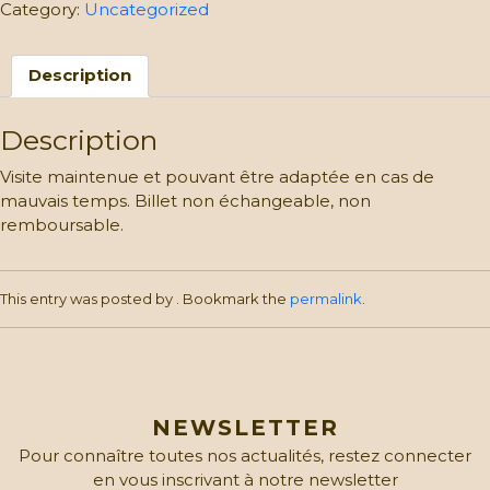
Remorque:
Category:
Uncategorized
Billet
Enfant
Description
(4
à
6
Description
ans)
quantity
Visite maintenue et pouvant être adaptée en cas de
mauvais temps. Billet non échangeable, non
remboursable.
This entry was posted by
. Bookmark the
permalink
.
NEWSLETTER
Pour connaître toutes nos actualités, restez connecter
en vous inscrivant à notre newsletter